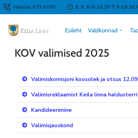
Helista: 679 0700
E, K, N 8-16.30 T 8-18.30 
Esileht
Valdkonnad
Ta
KOV valimised 2025
Valimiskomisjoni koosolek ja otsus 12.0
Valimisreklaamist Keila linna haldusterri
Kandideerimine
Valimisjaoskond