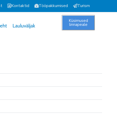
st
Kontaktid
Tööpakkumised
Turism
Küsimused
linnapeale
Leht
Lauluväljak