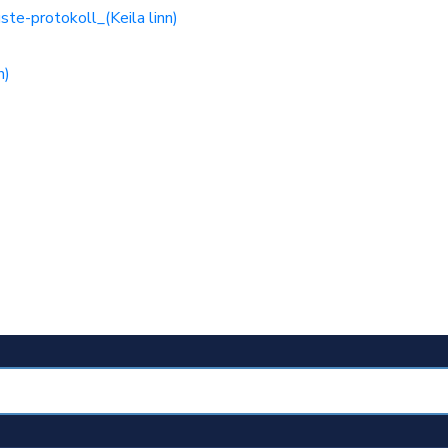
e-protokoll_(Keila linn)
n)