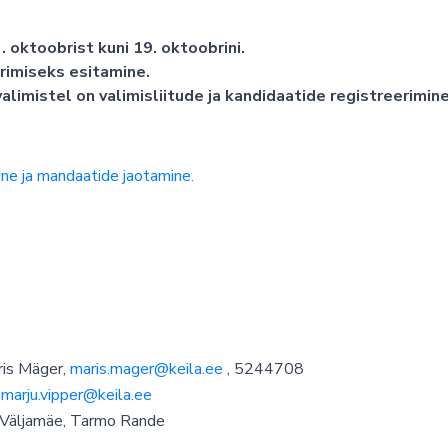
 oktoobrist kuni 19. oktoobrini.
rimiseks esitamine.
alimistel on valimisliitude ja kandidaatide registreerimin
ne ja mandaatide jaotamine.
aris Mäger,
maris.mager@keila.ee
, 5244708
,
marju.vipper@keila.ee
us Väljamäe, Tarmo Rande