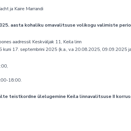
acht ja Kaire Marrandi
025. aasta kohaliku omavalitsuse volikogu valimiste perio
oones aadressil Keskväljak 11, Keila linn
25 kuni 17. septembrini 2025 (k.a., v.a 20.08.2025, 09.09.2025 
:00,
3:00-18:00.
lte teistkordne ülelugemine Keila linnavalitsuse II korrus