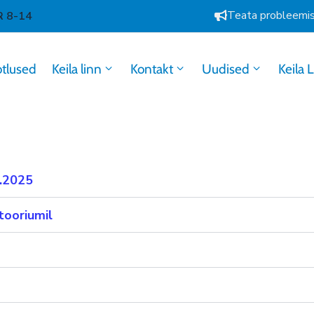
Teata probleemi
R 8-14
otlused
Keila linn
Kontakt
Uudised
Keila 
9.2025
tooriumil