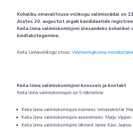
Kohaliku omavalitsuse volikogu valimisnädal on 13.
Alates 20. augustist algab kandidaatide registree
Keila linna valimiskomisjoni ülesandeks kohalikel v
kindlakstegemine.
Keila Linnavolikogu otsus:
Valimisringkonna moodustami
Keila linna valimiskomisjoni koosseis ja kontakt
Keila linna valimiskomisjon on 5-liikmeline:
Keila linna valimiskomisjoni esimees: linnasekretär M
Keila linna valimiskomisjoni aseesimees: Marju Vipper
Keila linna valimiskomisjoni liikmed: Janne Käsi, Jaan