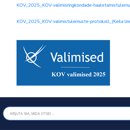
KOV_2025_KOV-valimisringkondade-haaletamistulemust
KOV_2025_KOV-valimistulemuste-protokoll_(Keila lin