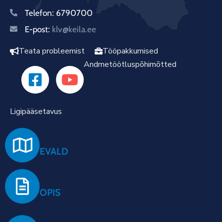
Telefon:
6790700
E-post:
klv@keila.ee
Teata probleemist
Tööpakkumised
Andmetöötluspõhimõtted
Ligipääsetavus
EVALD
OPIS