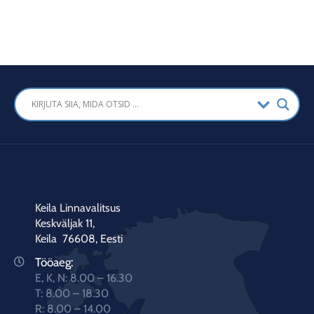
Keila Linnavalitsus
Keskväljak 11,
Keila 76608, Eesti
Tööaeg:
E, K, N: 8.00 – 16.30
T: 8.00 – 18.30
R: 8.00 – 14.00