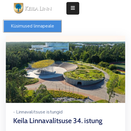
Esileht
Küsimused linnapeale
Valdkonnad
Taotlused
Keila
linn
Kontakt
Uudised
Keila
-
Linnavalitsuse istungid
Leht
Keila Linnavalitsuse 34. istung