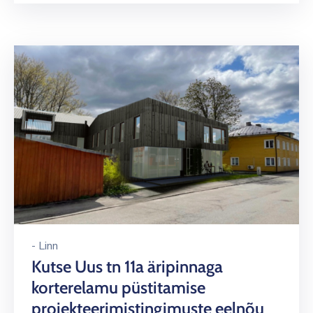
-
Linn
Kutse Uus tn 11a äripinnaga
korterelamu püstitamise
projekteerimistingimuste eelnõu