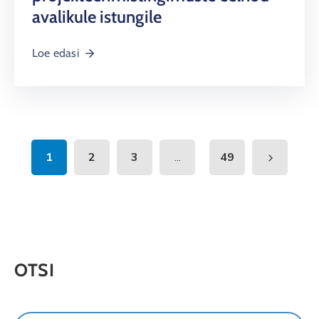
avalikule istungile
Loe edasi
1
2
3
...
49
OTSI