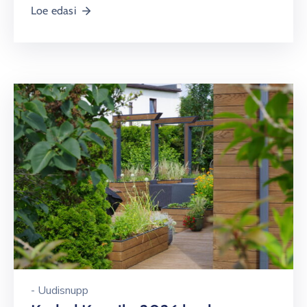
Lauluväljak
Loe edasi
-
Uudisnupp