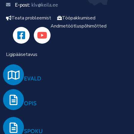
E-post:
klv@keila.ee
Teata probleemist
Tööpakkumised
Andmetöötluspõhimõtted
Ligipääsetavus
EVALD
OPIS
SPOKU