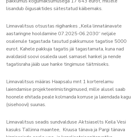
pakkumus kogumaksumusega 17 643 eurot, millele
lisandub õigusaktides sätestatud käibemaks.
Linnavalitsus otsustas riigihankes „Keila linnatänavate
aastaringne hooldamine 07.2025-06.2030“ neljale
osalenule tagastada tasutud pakkumuse tagatise 5000
eurot. Kahele pakkuja tagatis jäi tagastamata, kuna nad
avaldasid soovi osaleda uuel sarnasel hankel ja nende
tagatisraha jääb uue hanke tingimuse täitmiseks.
Linnavalitsus määras Haapsalu mnt 1 korterelamu
laiendamise projekteerimistingimused, mille alusel saab
hoonele ehitada peale kolmanda korruse ja laiendada kagu
(sisehoovi) suunas.
Linnavalitsus seadis sundvalduse Aktsiaselts Keila Vesi
kasuks Tallinna maantee, Kruusa tänava ja Pargi tänava