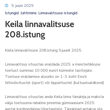
Lauluväljak
5. juuni 2025
Istungid
Juhtimine
Linnavalitsuse istungid
‚
‚
Keila linnavalitsuse
208.istung
Keila linnavalitsuse 208.istung 5.juunil 2025.
Linnavalitsus otsustas eraldada 2025. a meisterlikkuse
toetust summas 10 000 eurot kümnele taotlejale.
Toetuse eraldamise aluseks on 1.-3. koht Eesti
tiitlivõistlustel (sport) või tippüritustel (kultuurivaldkond).
Linnavalitsus otsustas anda Keila linna tänukirja ja maksta
välja toetusena rahaline preemia gümnaasiumi 2025.
aastal kuldmedaliga lõpetajatele. Tänukirjad antakse üle