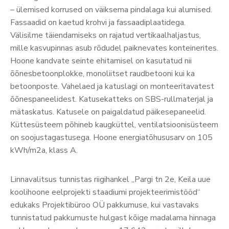
– ülemised korrused on väiksema pindalaga kui alumised.
Fassaadid on kaetud krohvi ja fassaadiplaatidega.
Välisilme täiendamiseks on rajatud vertikaalhaljastus,
mille kasvupinnas asub rõdudel paiknevates konteinerites.
Hoone kandvate seinte ehitamisel on kasutatud nii
õõnesbetoonplokke, monoliitset raudbetooni kui ka
betoonposte. Vahelaed ja katuslagi on monteeritavatest
õõnespaneelidest. Katusekatteks on SBS-rullmaterjal ja
mätaskatus. Katusele on paigaldatud päikesepaneelid.
Küttesüsteem põhineb kaugküttel, ventilatsioonisüsteem
on soojustagastusega. Hoone energiatõhususarv on 105
kWh/m2a, klass A.
Linnavalitsus tunnistas riigihankel „Pargi tn 2e, Keila uue
koolihoone eelprojekti staadiumi projekteerimistööd“
edukaks Projektibüroo OÜ pakkumuse, kui vastavaks
tunnistatud pakkumuste hulgast kõige madalama hinnaga