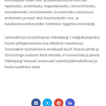
kinnisasjade osale vee- ja kanalisatsioonitorustike
rajamiseks, omamiseks, majandamiseks, remontimiseks,
asendamiseks, hooldamiseks, korrashoiuks, kasutusse
andmiseks ja muul viisil kasutamiseks vee- ja
kanalisatsioonitorustike toimimise tagamise eesmärgil.
Linnavalitsus kooskõlastas Männipargi 1 haiglakompleksi
hoone põhjapoolsema osa välisilme muudatuse.
Soovitakse olemasoleva estakaadi alust õhulise piirde ja
tõstustega osaliselt kinni ehitada, et korrastada ja piirata
Männipargi tänavalt avanevaid vaateid jäätmekäitluse ja
kauba laadimise alale.