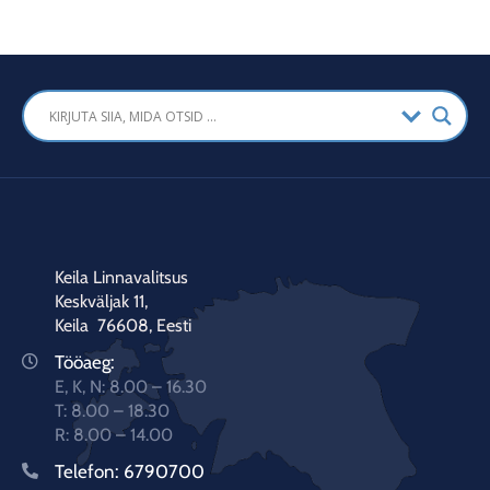
Keila Linnavalitsus
Keskväljak 11,
Keila 76608, Eesti
Tööaeg:
E, K, N: 8.00 – 16.30
T: 8.00 – 18.30
R: 8.00 – 14.00
Telefon:
6790700