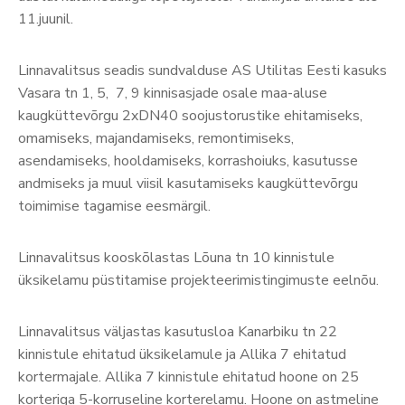
11.juunil.
Linnavalitsus seadis sundvalduse AS Utilitas Eesti kasuks
Vasara tn 1, 5, 7, 9 kinnisasjade osale maa-aluse
kaugküttevõrgu 2xDN40 soojustorustike ehitamiseks,
omamiseks, majandamiseks, remontimiseks,
asendamiseks, hooldamiseks, korrashoiuks, kasutusse
andmiseks ja muul viisil kasutamiseks kaugküttevõrgu
toimimise tagamise eesmärgil.
Linnavalitsus kooskõlastas Lõuna tn 10 kinnistule
üksikelamu püstitamise projekteerimistingimuste eelnõu.
Linnavalitsus väljastas kasutusloa Kanarbiku tn 22
kinnistule ehitatud üksikelamule ja Allika 7 ehitatud
kortermajale. Allika 7 kinnistule ehitatud hoone on 25
korteriga 5-korruseline korterelamu. Hoone on astmeline