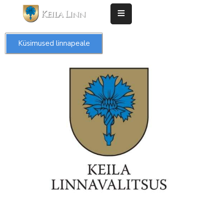
Esileht
Küsimused linnapeale
Valdkonnad
Taotlused
Keila
linn
Kontakt
Uudised
Keila
Leht